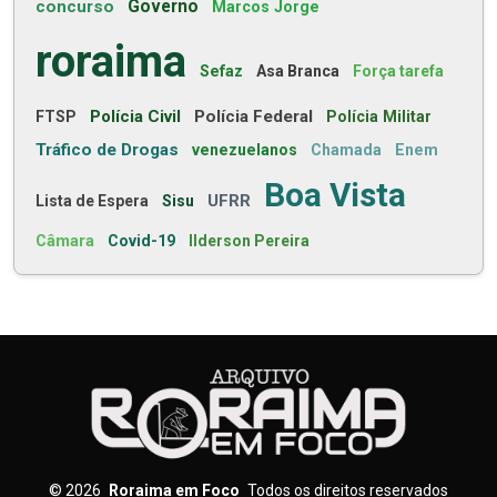
concurso
Governo
Marcos Jorge
roraima
Sefaz
Asa Branca
Força tarefa
Polícia Civil
Polícia Federal
FTSP
Polícia Militar
Tráfico de Drogas
venezuelanos
Chamada
Enem
Boa Vista
UFRR
Lista de Espera
Sisu
Câmara
Covid-19
Ilderson Pereira
©
2026
Roraima em Foco
Todos os direitos reservados