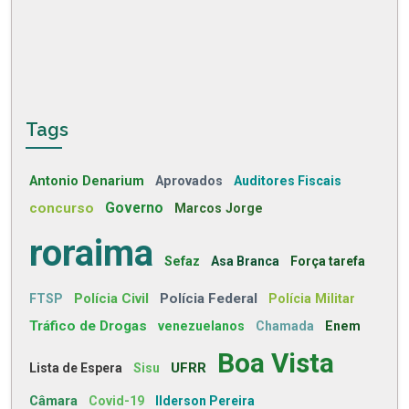
Tags
Antonio Denarium
Aprovados
Auditores Fiscais
concurso
Governo
Marcos Jorge
roraima
Sefaz
Asa Branca
Força tarefa
Polícia Civil
Polícia Federal
FTSP
Polícia Militar
Tráfico de Drogas
venezuelanos
Chamada
Enem
Boa Vista
UFRR
Lista de Espera
Sisu
Câmara
Covid-19
Ilderson Pereira