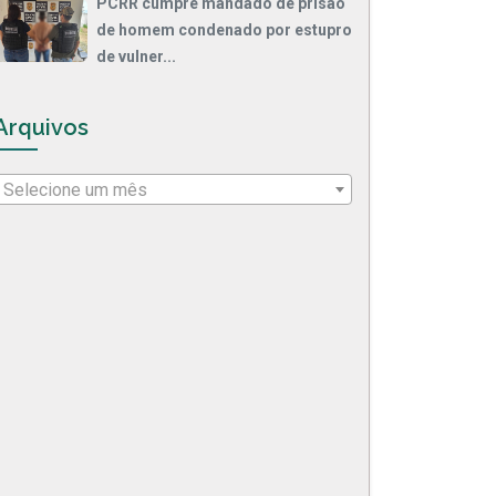
PCRR cumpre mandado de prisão
de homem condenado por estupro
de vulner...
Arquivos
Selecione um mês