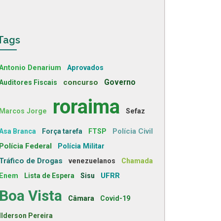
Tags
Antonio Denarium
Aprovados
concurso
Governo
Auditores Fiscais
roraima
Marcos Jorge
Sefaz
Polícia Civil
Asa Branca
Força tarefa
FTSP
Polícia Federal
Polícia Militar
Tráfico de Drogas
venezuelanos
Chamada
UFRR
Enem
Lista de Espera
Sisu
Boa Vista
Câmara
Covid-19
Ilderson Pereira