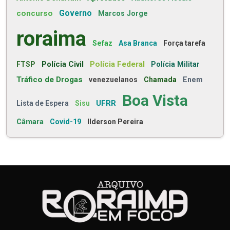
concurso
Governo
Marcos Jorge
roraima
Sefaz
Asa Branca
Força tarefa
Polícia Civil
Polícia Federal
FTSP
Polícia Militar
Tráfico de Drogas
venezuelanos
Chamada
Enem
Boa Vista
UFRR
Lista de Espera
Sisu
Câmara
Covid-19
Ilderson Pereira