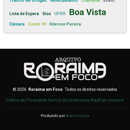
Tráfico de Drogas
venezuelanos
Chamada
Enem
Boa Vista
UFRR
Lista de Espera
Sisu
Câmara
Covid-19
Ilderson Pereira
©
2026
Roraima em Foco
Todos os direitos reservados
Política de Privacidade
Termos de Uso
Anuncie Aqui
Fale conosco!
Produzido por
Branco Sousa