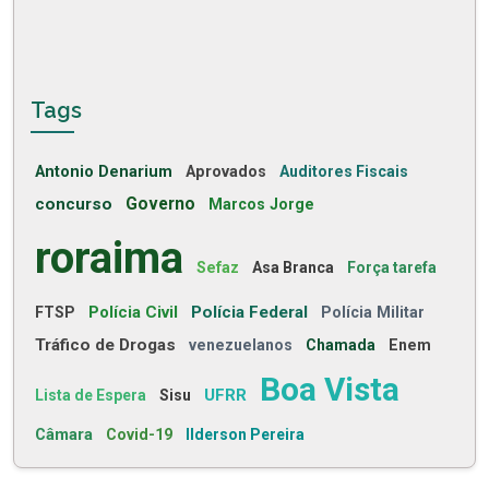
Tags
Antonio Denarium
Aprovados
Auditores Fiscais
concurso
Governo
Marcos Jorge
roraima
Sefaz
Asa Branca
Força tarefa
Polícia Civil
Polícia Federal
FTSP
Polícia Militar
Tráfico de Drogas
venezuelanos
Chamada
Enem
Boa Vista
UFRR
Lista de Espera
Sisu
Câmara
Covid-19
Ilderson Pereira