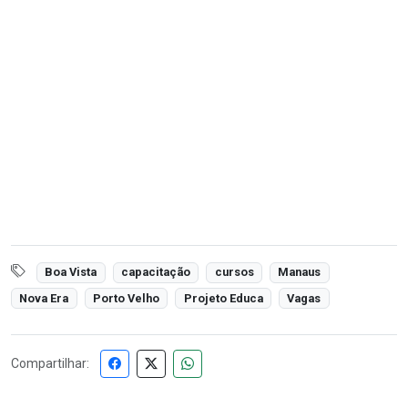
Boa Vista
capacitação
cursos
Manaus
Nova Era
Porto Velho
Projeto Educa
Vagas
Compartilhar: