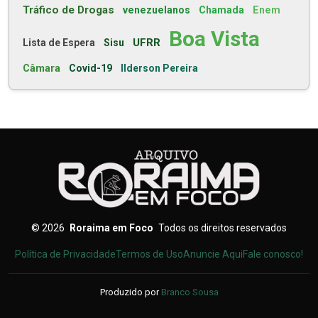
Tráfico de Drogas
venezuelanos
Chamada
Enem
Boa Vista
UFRR
Lista de Espera
Sisu
Câmara
Covid-19
Ilderson Pereira
©
2026
Roraima em Foco
Todos os direitos reservados
Política de Privacidade
Termos de Uso
Anuncie Aqui
Fale conosco!
Produzido por
Branco Sousa