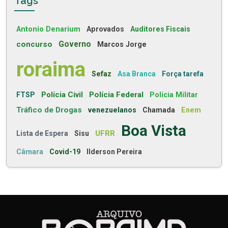
Tags
Antonio Denarium
Aprovados
Auditores Fiscais
concurso
Governo
Marcos Jorge
roraima
Sefaz
Asa Branca
Força tarefa
Polícia Civil
Polícia Federal
FTSP
Polícia Militar
Tráfico de Drogas
venezuelanos
Chamada
Enem
Boa Vista
UFRR
Lista de Espera
Sisu
Câmara
Covid-19
Ilderson Pereira