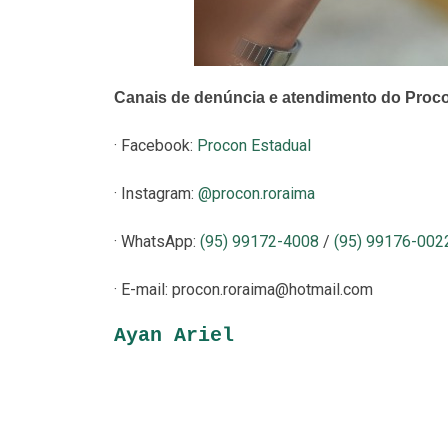
Canais de denúncia e atendimento do Proc
· Facebook:
Procon Estadual
· Instagram:
@procon.roraima
· WhatsApp:
(95) 99172-4008
/
(95) 99176-00
· E-mail: procon.roraima@hotmail.com
Ayan Ariel