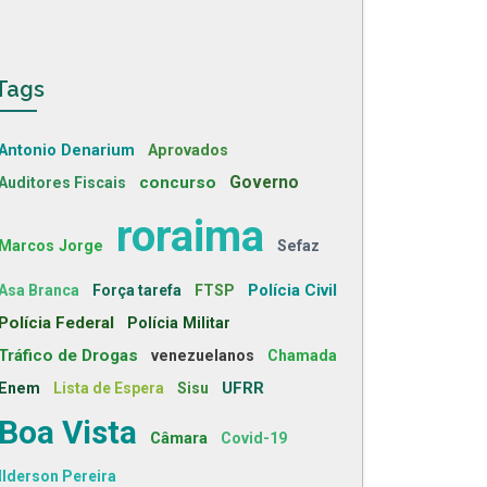
Tags
Antonio Denarium
Aprovados
concurso
Governo
Auditores Fiscais
roraima
Marcos Jorge
Sefaz
Polícia Civil
Asa Branca
Força tarefa
FTSP
Polícia Federal
Polícia Militar
Tráfico de Drogas
venezuelanos
Chamada
UFRR
Enem
Lista de Espera
Sisu
Boa Vista
Câmara
Covid-19
Ilderson Pereira