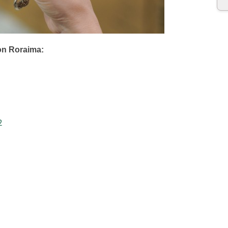
on Roraima:
22