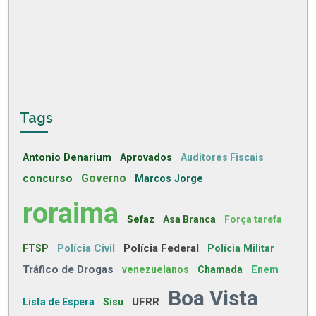
Tags
Antonio Denarium
Aprovados
Auditores Fiscais
concurso
Governo
Marcos Jorge
roraima
Sefaz
Asa Branca
Força tarefa
Polícia Civil
Polícia Federal
FTSP
Polícia Militar
Tráfico de Drogas
venezuelanos
Chamada
Enem
Boa Vista
UFRR
Lista de Espera
Sisu