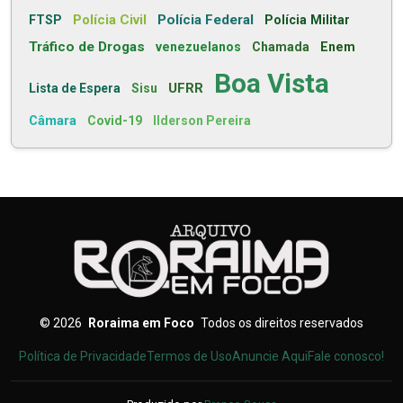
Polícia Civil
Polícia Federal
FTSP
Polícia Militar
Tráfico de Drogas
venezuelanos
Chamada
Enem
Boa Vista
UFRR
Lista de Espera
Sisu
Câmara
Covid-19
Ilderson Pereira
©
2026
Roraima em Foco
Todos os direitos reservados
Política de Privacidade
Termos de Uso
Anuncie Aqui
Fale conosco!