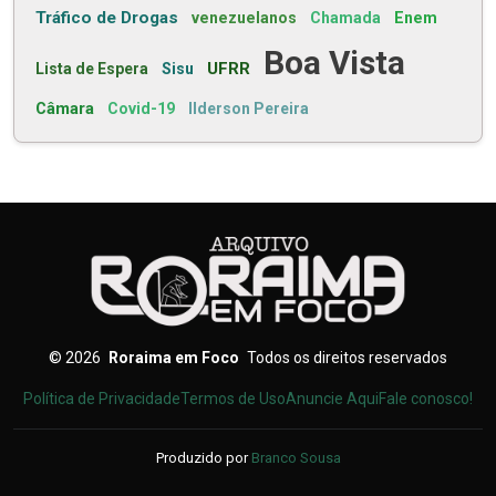
Tráfico de Drogas
venezuelanos
Chamada
Enem
Boa Vista
UFRR
Lista de Espera
Sisu
Câmara
Covid-19
Ilderson Pereira
©
2026
Roraima em Foco
Todos os direitos reservados
Política de Privacidade
Termos de Uso
Anuncie Aqui
Fale conosco!
Produzido por
Branco Sousa