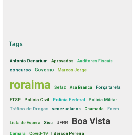
Tags
Antonio Denarium
Aprovados
Auditores Fiscais
concurso
Governo
Marcos Jorge
roraima
Sefaz
Asa Branca
Força tarefa
Polícia Civil
Polícia Federal
FTSP
Polícia Militar
Tráfico de Drogas
venezuelanos
Chamada
Enem
Boa Vista
UFRR
Lista de Espera
Sisu
Câmara
Covid-19
Ilderson Pereira