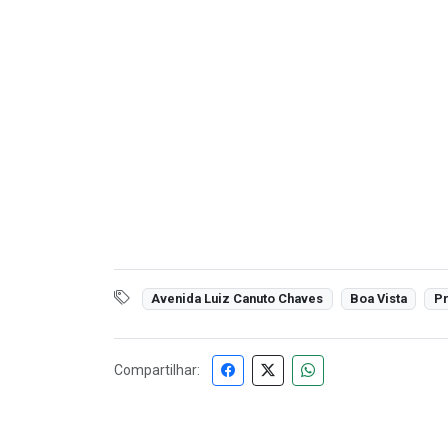
Avenida Luiz Canuto Chaves
Boa Vista
Pr
Compartilhar: