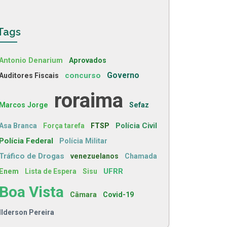
Tags
Antonio Denarium
Aprovados
concurso
Governo
Auditores Fiscais
roraima
Marcos Jorge
Sefaz
Polícia Civil
Asa Branca
Força tarefa
FTSP
Polícia Federal
Polícia Militar
Tráfico de Drogas
venezuelanos
Chamada
UFRR
Enem
Lista de Espera
Sisu
Boa Vista
Câmara
Covid-19
Ilderson Pereira