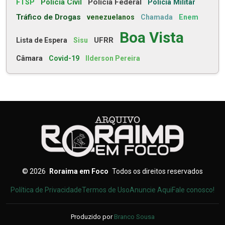
Polícia Civil
Polícia Federal
FTSP
Polícia Militar
Tráfico de Drogas
venezuelanos
Chamada
Enem
Boa Vista
UFRR
Lista de Espera
Sisu
Câmara
Covid-19
Ilderson Pereira
©
2026
Roraima em Foco
Todos os direitos reservados
Política de Privacidade
Termos de Uso
Anuncie Aqui
Fale conosco!
Produzido por
Branco Sousa