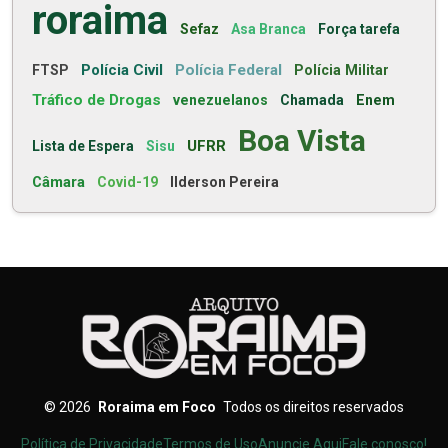
roraima
Sefaz
Asa Branca
Força tarefa
Polícia Civil
Polícia Federal
FTSP
Polícia Militar
Tráfico de Drogas
venezuelanos
Chamada
Enem
Boa Vista
UFRR
Lista de Espera
Sisu
Câmara
Covid-19
Ilderson Pereira
©
2026
Roraima em Foco
Todos os direitos reservados
Política de Privacidade
Termos de Uso
Anuncie Aqui
Fale conosco!