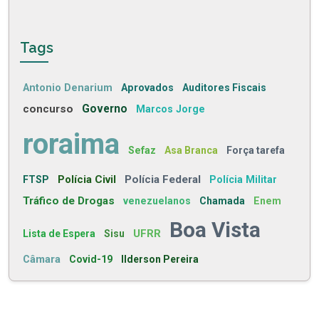
Tags
Antonio Denarium
Aprovados
Auditores Fiscais
concurso
Governo
Marcos Jorge
roraima
Sefaz
Asa Branca
Força tarefa
Polícia Civil
Polícia Federal
FTSP
Polícia Militar
Tráfico de Drogas
venezuelanos
Chamada
Enem
Boa Vista
UFRR
Lista de Espera
Sisu
Câmara
Covid-19
Ilderson Pereira