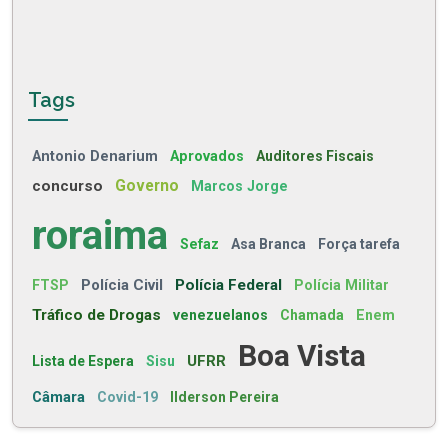
Tags
Antonio Denarium
Aprovados
Auditores Fiscais
concurso
Governo
Marcos Jorge
roraima
Sefaz
Asa Branca
Força tarefa
Polícia Civil
Polícia Federal
FTSP
Polícia Militar
Tráfico de Drogas
venezuelanos
Chamada
Enem
Boa Vista
UFRR
Lista de Espera
Sisu
Câmara
Covid-19
Ilderson Pereira