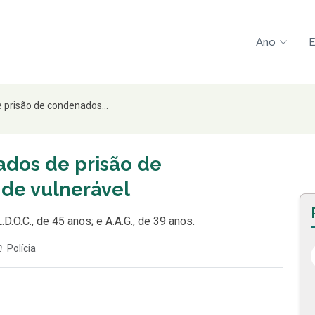
Ano
E
prisão de condenados...
dos de prisão de
de vulnerável
.D.O.C., de 45 anos; e A.A.G., de 39 anos.
Polícia