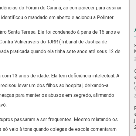
endências do Fórum do Caranã, ao comparecer para assinar
identificou o mandado em aberto e acionou a Polinter.
bairro Santa Teresa. Ele foi condenado à pena de 16 anos e
ontra Vulneráveis do TJRR (Tribunal de Justiça de
eada praticada quando ela tinha sete anos até seus 12 de
 com 13 anos de idade. Ela tem deficiência intelectual. A
recisou levar um dos filhos ao hospital, deixando-a
ameaças para manter os abusos em segredo, afirmando
avó.
tupros passaram a ser frequentes. Mesmo relatando os
ncia só veio à tona quando colegas de escola comentaram