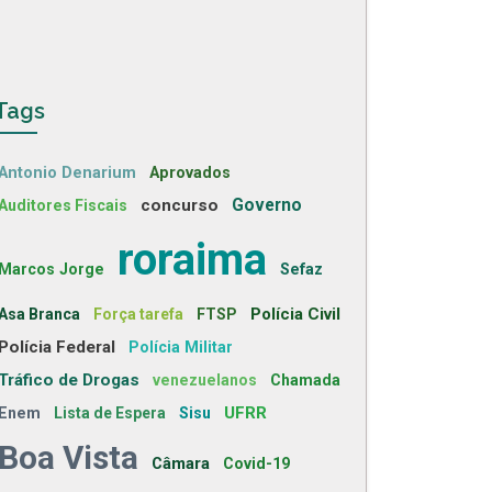
Tags
Antonio Denarium
Aprovados
concurso
Governo
Auditores Fiscais
roraima
Marcos Jorge
Sefaz
Polícia Civil
Asa Branca
Força tarefa
FTSP
Polícia Federal
Polícia Militar
Tráfico de Drogas
venezuelanos
Chamada
UFRR
Enem
Lista de Espera
Sisu
Boa Vista
Câmara
Covid-19