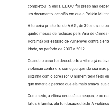
completou 15 anos. L.D.O.C. foi preso nas dep
um documento, ocasião em que a Polícia Militar 
A terceira prisão foi de A.A.G., de 39 anos, no 
quatro meses de reclusão pela Vara de Crimes C
Roraima) por estupro de vulnerável contra a ent
idade, no período de 2007 a 2012.
Quando o caso foi descoberto a vítima já estava
violência contra ela, começou quando sua mãe p
sozinha com o agressor. O homem teria feito 
que mataria a pessoa que ela mais amava, sua 
Com medo, a vítima cedeu às ameaças, e os es
fatos à família, ela foi desacreditada. A violê