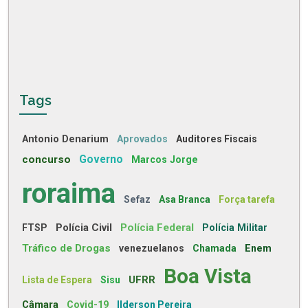
Tags
Antonio Denarium
Aprovados
Auditores Fiscais
concurso
Governo
Marcos Jorge
roraima
Sefaz
Asa Branca
Força tarefa
Polícia Civil
Polícia Federal
FTSP
Polícia Militar
Tráfico de Drogas
venezuelanos
Chamada
Enem
Boa Vista
UFRR
Lista de Espera
Sisu
Câmara
Covid-19
Ilderson Pereira