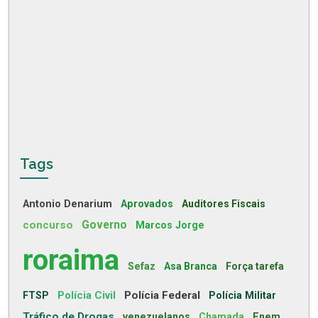
Tags
Antonio Denarium
Aprovados
Auditores Fiscais
concurso
Governo
Marcos Jorge
roraima
Sefaz
Asa Branca
Força tarefa
Polícia Civil
Polícia Federal
FTSP
Polícia Militar
Tráfico de Drogas
venezuelanos
Chamada
Enem