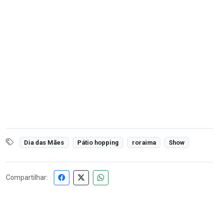
Dia das Mães
Pátio hopping
roraima
Show
Compartilhar: