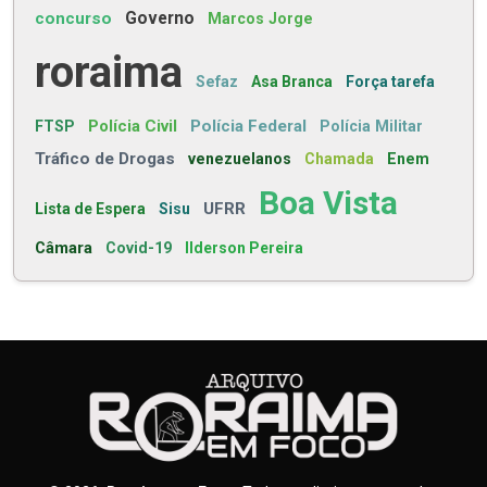
concurso
Governo
Marcos Jorge
roraima
Sefaz
Asa Branca
Força tarefa
Polícia Civil
Polícia Federal
FTSP
Polícia Militar
Tráfico de Drogas
venezuelanos
Chamada
Enem
Boa Vista
UFRR
Lista de Espera
Sisu
Câmara
Covid-19
Ilderson Pereira