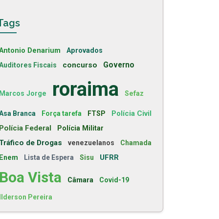
Tags
Antonio Denarium
Aprovados
concurso
Governo
Auditores Fiscais
roraima
Marcos Jorge
Sefaz
Polícia Civil
Asa Branca
Força tarefa
FTSP
Polícia Federal
Polícia Militar
Tráfico de Drogas
venezuelanos
Chamada
UFRR
Enem
Lista de Espera
Sisu
Boa Vista
Câmara
Covid-19
Ilderson Pereira