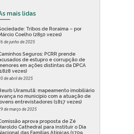
As mais lidas
Sociedade: Tribos de Roraima – por
Márcio Coelho (2850 vezes)
26 de junho de 2025
Caminhos Seguros: PCRR prende
acusados de estupro e corrupção de
menores em ações distintas da DPCA
(1828 vezes)
30 de abril de 2025
Reurb Uiramutã: mapeamento imobiliário
avança no município com a atuação de
jovens entrevistadores (1817 vezes)
29 de março de 2025
Comissão aprova proposta de Zé
Haroldo Cathedral para instituir o Dia
Nacional das Famílias Atípicas (1709