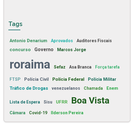
Tags
Antonio Denarium
Aprovados
Auditores Fiscais
concurso
Governo
Marcos Jorge
roraima
Sefaz
Asa Branca
Força tarefa
Polícia Civil
Polícia Federal
FTSP
Polícia Militar
Tráfico de Drogas
venezuelanos
Chamada
Enem
Boa Vista
UFRR
Lista de Espera
Sisu
Câmara
Covid-19
Ilderson Pereira