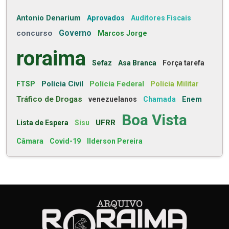
Antonio Denarium
Aprovados
Auditores Fiscais
concurso
Governo
Marcos Jorge
roraima
Sefaz
Asa Branca
Força tarefa
Polícia Civil
Polícia Federal
FTSP
Polícia Militar
Tráfico de Drogas
venezuelanos
Chamada
Enem
Boa Vista
UFRR
Lista de Espera
Sisu
Câmara
Covid-19
Ilderson Pereira