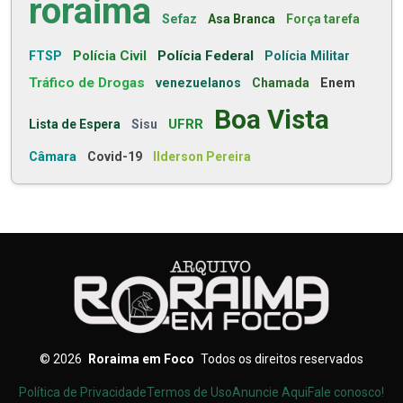
roraima
Sefaz
Asa Branca
Força tarefa
Polícia Civil
Polícia Federal
FTSP
Polícia Militar
Tráfico de Drogas
venezuelanos
Chamada
Enem
Boa Vista
UFRR
Lista de Espera
Sisu
Câmara
Covid-19
Ilderson Pereira
©
2026
Roraima em Foco
Todos os direitos reservados
Política de Privacidade
Termos de Uso
Anuncie Aqui
Fale conosco!