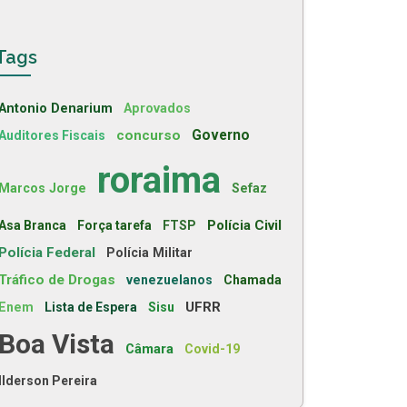
Tags
Antonio Denarium
Aprovados
concurso
Governo
Auditores Fiscais
roraima
Marcos Jorge
Sefaz
Polícia Civil
Asa Branca
Força tarefa
FTSP
Polícia Federal
Polícia Militar
Tráfico de Drogas
venezuelanos
Chamada
UFRR
Enem
Lista de Espera
Sisu
Boa Vista
Câmara
Covid-19
Ilderson Pereira