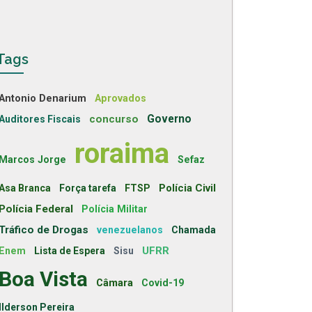
Tags
Antonio Denarium
Aprovados
concurso
Governo
Auditores Fiscais
roraima
Marcos Jorge
Sefaz
Polícia Civil
Asa Branca
Força tarefa
FTSP
Polícia Federal
Polícia Militar
Tráfico de Drogas
venezuelanos
Chamada
UFRR
Enem
Lista de Espera
Sisu
Boa Vista
Câmara
Covid-19
Ilderson Pereira