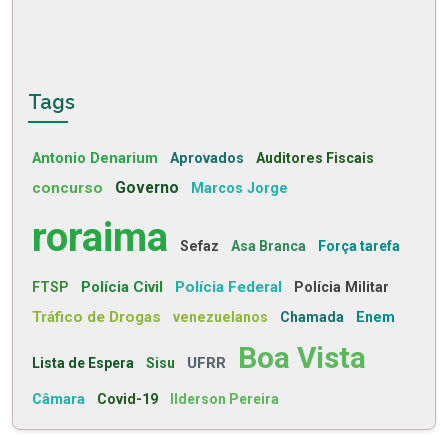
Tags
Antonio Denarium
Aprovados
Auditores Fiscais
concurso
Governo
Marcos Jorge
roraima
Sefaz
Asa Branca
Força tarefa
Polícia Civil
Polícia Federal
FTSP
Polícia Militar
Tráfico de Drogas
venezuelanos
Chamada
Enem
Boa Vista
UFRR
Lista de Espera
Sisu
Câmara
Covid-19
Ilderson Pereira