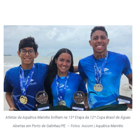
Atletas da Aquática Marinho brilham na 13ª Etapa da 12ª Copa Brasil de Águas
Abertas em Porto de Galinhas/PE. – Fotos: Ascom | Aquática Marinho