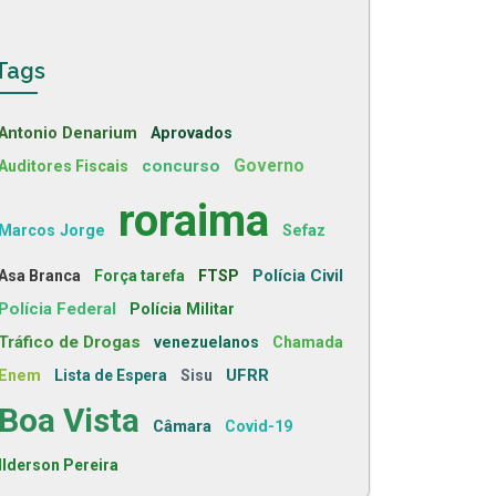
Tags
Antonio Denarium
Aprovados
concurso
Governo
Auditores Fiscais
roraima
Marcos Jorge
Sefaz
Polícia Civil
Asa Branca
Força tarefa
FTSP
Polícia Federal
Polícia Militar
Tráfico de Drogas
venezuelanos
Chamada
UFRR
Enem
Lista de Espera
Sisu
Boa Vista
Câmara
Covid-19
Ilderson Pereira