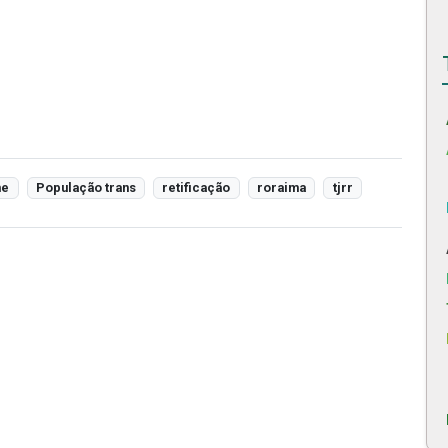
me
População trans
retificação
roraima
tjrr