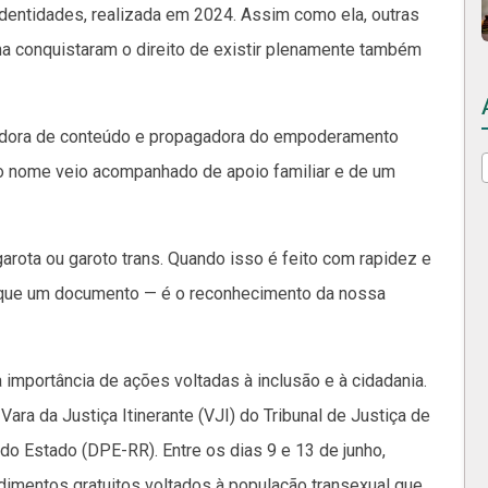
Identidades, realizada em 2024. Assim como ela, outras
a conquistaram o direito de existir plenamente também
iadora de conteúdo e propagadora do empoderamento
o nome veio acompanhado de apoio familiar e de um
arota ou garoto trans. Quando isso é feito com rapidez e
o que um documento — é o reconhecimento da nossa
 importância de ações voltadas à inclusão e à cidadania.
ara da Justiça Itinerante (VJI) do Tribunal de Justiça de
do Estado (DPE-RR). Entre os dias 9 e 13 de junho,
dimentos gratuitos voltados à população transexual que