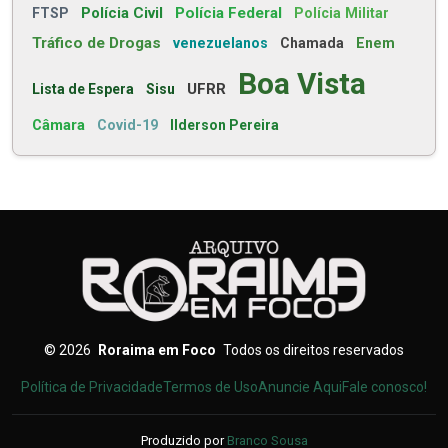
Polícia Civil
Polícia Federal
FTSP
Polícia Militar
Tráfico de Drogas
venezuelanos
Chamada
Enem
Boa Vista
UFRR
Lista de Espera
Sisu
Câmara
Covid-19
Ilderson Pereira
©
2026
Roraima em Foco
Todos os direitos reservados
Política de Privacidade
Termos de Uso
Anuncie Aqui
Fale conosco!
Produzido por
Branco Sousa