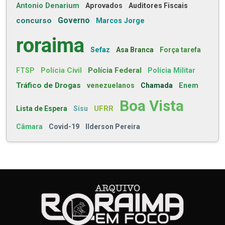
Antonio Denarium
Aprovados
Auditores Fiscais
concurso
Governo
Marcos Jorge
roraima
Sefaz
Asa Branca
Força tarefa
Polícia Civil
Polícia Federal
FTSP
Polícia Militar
Tráfico de Drogas
venezuelanos
Chamada
Enem
Boa Vista
UFRR
Lista de Espera
Sisu
Câmara
Covid-19
Ilderson Pereira