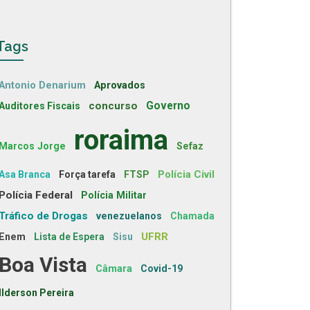
Tags
Antonio Denarium
Aprovados
concurso
Governo
Auditores Fiscais
roraima
Marcos Jorge
Sefaz
Polícia Civil
Asa Branca
Força tarefa
FTSP
Polícia Federal
Polícia Militar
Tráfico de Drogas
venezuelanos
Chamada
UFRR
Enem
Lista de Espera
Sisu
Boa Vista
Câmara
Covid-19
Ilderson Pereira