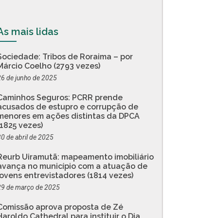
As mais lidas
Sociedade: Tribos de Roraima – por
Márcio Coelho (2793 vezes)
26 de junho de 2025
Caminhos Seguros: PCRR prende
acusados de estupro e corrupção de
menores em ações distintas da DPCA
(1825 vezes)
30 de abril de 2025
Reurb Uiramutã: mapeamento imobiliário
avança no município com a atuação de
jovens entrevistadores (1814 vezes)
29 de março de 2025
Comissão aprova proposta de Zé
Haroldo Cathedral para instituir o Dia