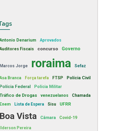
Tags
Antonio Denarium
Aprovados
concurso
Governo
Auditores Fiscais
roraima
Marcos Jorge
Sefaz
Polícia Civil
Asa Branca
Força tarefa
FTSP
Polícia Federal
Polícia Militar
Tráfico de Drogas
venezuelanos
Chamada
UFRR
Enem
Lista de Espera
Sisu
Boa Vista
Câmara
Covid-19
Ilderson Pereira