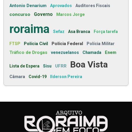
Antonio Denarium
Aprovados
Auditores Fiscais
concurso
Governo
Marcos Jorge
roraima
Sefaz
Asa Branca
Força tarefa
Polícia Civil
Polícia Federal
FTSP
Polícia Militar
Tráfico de Drogas
venezuelanos
Chamada
Enem
Boa Vista
UFRR
Lista de Espera
Sisu
Câmara
Covid-19
Ilderson Pereira