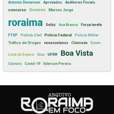
Antonio Denarium
Aprovados
Auditores Fiscais
concurso
Governo
Marcos Jorge
roraima
Sefaz
Asa Branca
Força tarefa
Polícia Civil
Polícia Federal
FTSP
Polícia Militar
Tráfico de Drogas
venezuelanos
Chamada
Enem
Boa Vista
UFRR
Lista de Espera
Sisu
Câmara
Covid-19
Ilderson Pereira