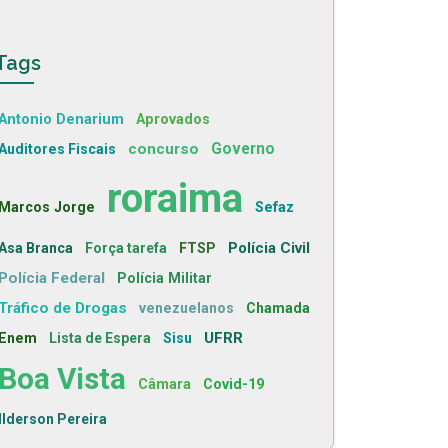
Tags
Antonio Denarium
Aprovados
concurso
Governo
Auditores Fiscais
roraima
Marcos Jorge
Sefaz
Polícia Civil
Asa Branca
Força tarefa
FTSP
Polícia Federal
Polícia Militar
Tráfico de Drogas
venezuelanos
Chamada
UFRR
Enem
Lista de Espera
Sisu
Boa Vista
Câmara
Covid-19
Ilderson Pereira