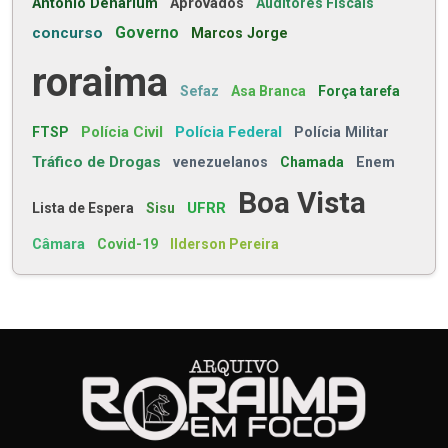
Antonio Denarium
Aprovados
Auditores Fiscais
concurso
Governo
Marcos Jorge
roraima
Sefaz
Asa Branca
Força tarefa
Polícia Civil
Polícia Federal
FTSP
Polícia Militar
Tráfico de Drogas
venezuelanos
Chamada
Enem
Boa Vista
UFRR
Lista de Espera
Sisu
Câmara
Covid-19
Ilderson Pereira