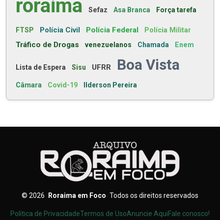
roraima
Sefaz
Asa Branca
Força tarefa
Polícia Civil
Polícia Federal
FTSP
Polícia Militar
Tráfico de Drogas
venezuelanos
Chamada
Enem
Boa Vista
UFRR
Lista de Espera
Sisu
Câmara
Covid-19
Ilderson Pereira
©
2026
Roraima em Foco
Todos os direitos reservados
Política de Privacidade
Termos de Uso
Anuncie Aqui
Fale conosco!