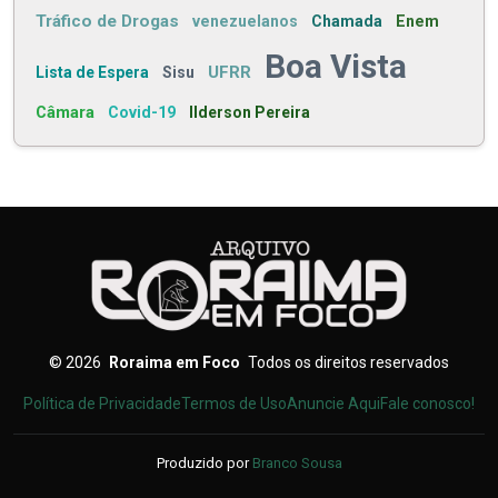
Tráfico de Drogas
venezuelanos
Chamada
Enem
Boa Vista
UFRR
Lista de Espera
Sisu
Câmara
Covid-19
Ilderson Pereira
©
2026
Roraima em Foco
Todos os direitos reservados
Política de Privacidade
Termos de Uso
Anuncie Aqui
Fale conosco!
Produzido por
Branco Sousa