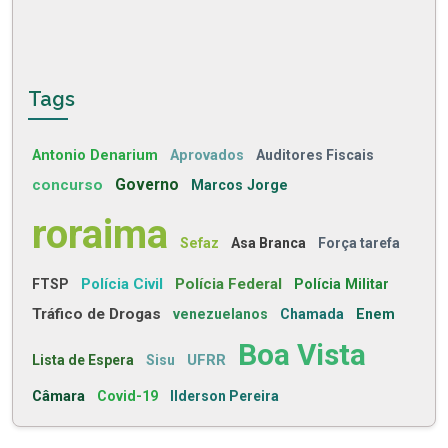
Tags
Antonio Denarium
Aprovados
Auditores Fiscais
concurso
Governo
Marcos Jorge
roraima
Sefaz
Asa Branca
Força tarefa
Polícia Civil
Polícia Federal
FTSP
Polícia Militar
Tráfico de Drogas
venezuelanos
Chamada
Enem
Boa Vista
UFRR
Lista de Espera
Sisu
Câmara
Covid-19
Ilderson Pereira