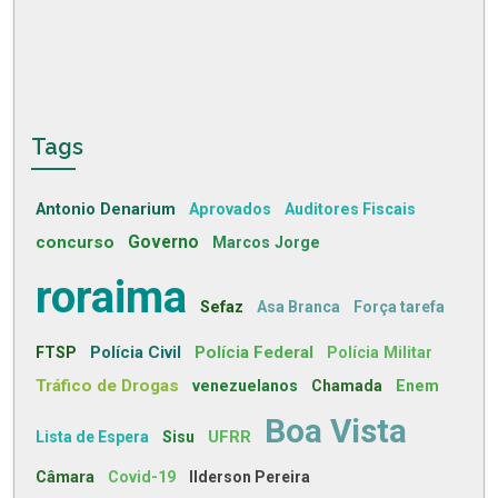
Tags
Antonio Denarium
Aprovados
Auditores Fiscais
concurso
Governo
Marcos Jorge
roraima
Sefaz
Asa Branca
Força tarefa
Polícia Civil
Polícia Federal
FTSP
Polícia Militar
Tráfico de Drogas
venezuelanos
Chamada
Enem
Boa Vista
UFRR
Lista de Espera
Sisu
Câmara
Covid-19
Ilderson Pereira