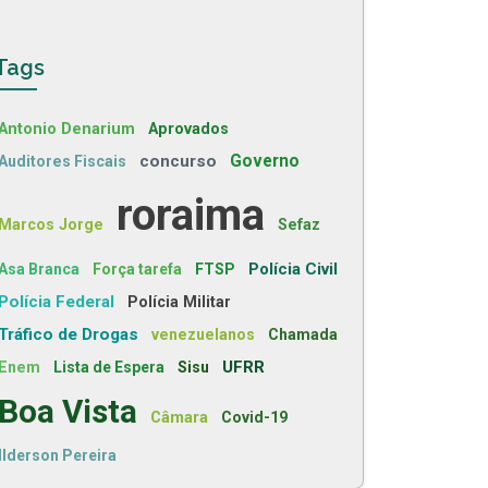
Tags
Antonio Denarium
Aprovados
concurso
Governo
Auditores Fiscais
roraima
Marcos Jorge
Sefaz
Polícia Civil
Asa Branca
Força tarefa
FTSP
Polícia Federal
Polícia Militar
Tráfico de Drogas
venezuelanos
Chamada
UFRR
Enem
Lista de Espera
Sisu
Boa Vista
Câmara
Covid-19
Ilderson Pereira