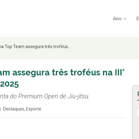
Ano
E
ima Top Team assegura três troféus...
am assegura três troféus na III°
 2025
ta do Premium Open de Jiu-jitsu.
Destaques
,
Esporte