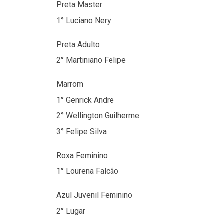
Preta Master
1° Luciano Nery
Preta Adulto
2° Martiniano Felipe
Marrom
1° Genrick Andre
2° Wellington Guilherme
3° Felipe Silva
Roxa Feminino
1° Lourena Falcão
Azul Juvenil Feminino
2° Lugar