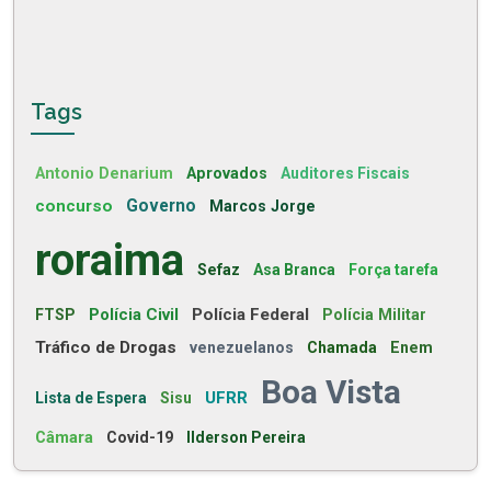
Tags
Antonio Denarium
Aprovados
Auditores Fiscais
concurso
Governo
Marcos Jorge
roraima
Sefaz
Asa Branca
Força tarefa
Polícia Civil
Polícia Federal
FTSP
Polícia Militar
Tráfico de Drogas
venezuelanos
Chamada
Enem
Boa Vista
UFRR
Lista de Espera
Sisu
Câmara
Covid-19
Ilderson Pereira