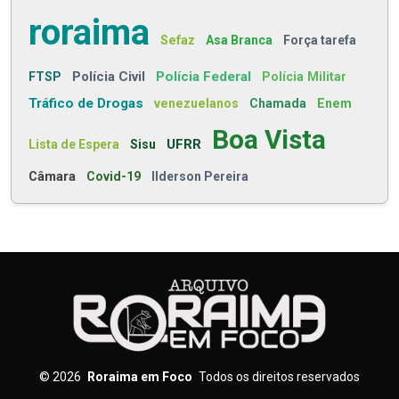
roraima
Sefaz
Asa Branca
Força tarefa
Polícia Civil
Polícia Federal
FTSP
Polícia Militar
Tráfico de Drogas
venezuelanos
Chamada
Enem
Boa Vista
UFRR
Lista de Espera
Sisu
Câmara
Covid-19
Ilderson Pereira
©
2026
Roraima em Foco
Todos os direitos reservados