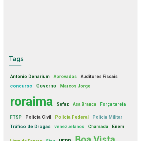
Tags
Antonio Denarium
Aprovados
Auditores Fiscais
concurso
Governo
Marcos Jorge
roraima
Sefaz
Asa Branca
Força tarefa
Polícia Civil
Polícia Federal
FTSP
Polícia Militar
Tráfico de Drogas
venezuelanos
Chamada
Enem
Boa Vista