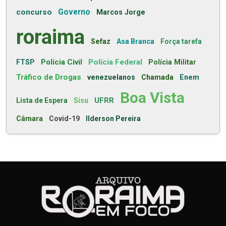
concurso
Governo
Marcos Jorge
roraima
Sefaz
Asa Branca
Força tarefa
Polícia Civil
Polícia Federal
FTSP
Polícia Militar
Tráfico de Drogas
venezuelanos
Chamada
Enem
Boa Vista
UFRR
Lista de Espera
Sisu
Câmara
Covid-19
Ilderson Pereira