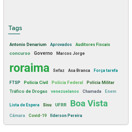
Tags
Antonio Denarium
Aprovados
Auditores Fiscais
concurso
Governo
Marcos Jorge
roraima
Sefaz
Asa Branca
Força tarefa
Polícia Civil
Polícia Federal
FTSP
Polícia Militar
Tráfico de Drogas
venezuelanos
Chamada
Enem
Boa Vista
UFRR
Lista de Espera
Sisu
Câmara
Covid-19
Ilderson Pereira