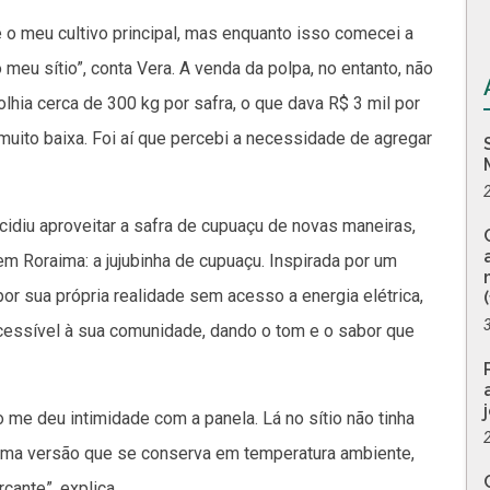
 o meu cultivo principal, mas enquanto isso comecei a
meu sítio”, conta Vera. A venda da polpa, no entanto, não
lhia cerca de 300 kg por safra, o que dava R$ 3 mil por
muito baixa. Foi aí que percebi a necessidade de agregar
cidiu aproveitar a safra de cupuaçu de novas maneiras,
 Roraima: a jujubinha de cupuaçu. Inspirada por um
por sua própria realidade sem acesso a energia elétrica,
 acessível à sua comunidade, dando o tom e o sabor que
o me deu intimidade com a panela. Lá no sítio não tinha
ei uma versão que se conserva em temperatura ambiente,
cante”, explica.