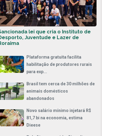
Sancionada lei que cria o Instituto de
Desporto, Juventude e Lazer de
Roraima
Plataforma gratuita facilita
habilitação de produtores rurais
para exp...
Brasil tem cerca de 30 milhões de
animais domésticos
abandonados
Novo salário mínimo injetará R$
81,7 bi na economia, estima
Dieese