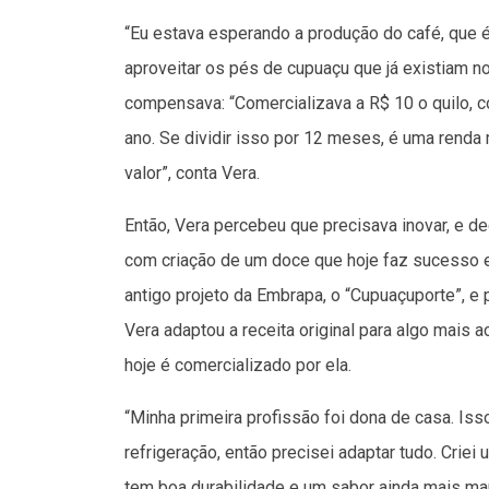
“Eu estava esperando a produção do café, que é
aproveitar os pés de cupuaçu que já existiam no 
compensava: “Comercializava a R$ 10 o quilo, co
ano. Se dividir isso por 12 meses, é uma renda 
valor”, conta Vera.
Então, Vera percebeu que precisava inovar, e de
com criação de um doce que hoje faz sucesso em
antigo projeto da Embrapa, o “Cupuaçuporte”, e 
Vera adaptou a receita original para algo mais
hoje é comercializado por ela.
“Minha primeira profissão foi dona de casa. Iss
refrigeração, então precisei adaptar tudo. Cri
tem boa durabilidade e um sabor ainda mais mar