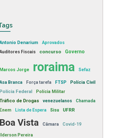
Tags
Antonio Denarium
Aprovados
concurso
Governo
Auditores Fiscais
roraima
Marcos Jorge
Sefaz
Polícia Civil
Asa Branca
Força tarefa
FTSP
Polícia Federal
Polícia Militar
Tráfico de Drogas
venezuelanos
Chamada
UFRR
Enem
Lista de Espera
Sisu
Boa Vista
Câmara
Covid-19
Ilderson Pereira