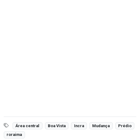
Área central
Boa Vista
Incra
Mudança
Prédio
roraima