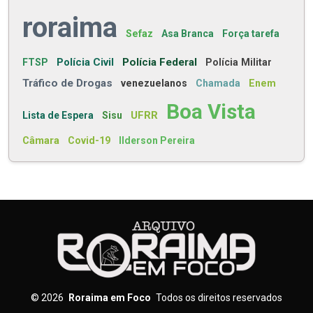
roraima
Sefaz
Asa Branca
Força tarefa
Polícia Civil
Polícia Federal
FTSP
Polícia Militar
Tráfico de Drogas
venezuelanos
Chamada
Enem
Boa Vista
UFRR
Lista de Espera
Sisu
Câmara
Covid-19
Ilderson Pereira
©
2026
Roraima em Foco
Todos os direitos reservados